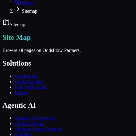
Home
Sitemap
Sitemap
Site Map
Browse all pages on OddsFlow Partners.
Solutions
Sportsbooks
Feed Providers
Free Odds Audit
Pricing
Agentic AI
Agentic AI Overview
Custom Agents
Agent-to-Agent Protocol
SportBot