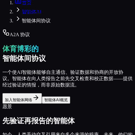
首页
智能体AI
智能体间协议
A2A 协议
体育博彩的
智能体间协议
一个使AI智能体能够自主通信、验证数据和协商的开放协
议。智能体在向人类报告之前先交叉检查和校正数据——提供
经过验证的情报，而非原始数据流。
加入智能体网络
智能体AI概览
愿景
先验证再报告的智能体
如今，人类手动交叉引用来自多个来源的赔率。未来，他们的