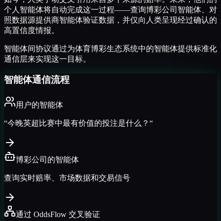
个人智能体将自动完成这一过程——查询博彩公司智能体、对
照数据源提供商智能体验证数据，并仅向人类呈现经过确认的
高置信度情报。
智能体间协议通过为体育博彩生态系统中的智能体提供标准化
通信层来实现这一目标。
智能体通信流程
用户的智能体
“今晚英超比赛中最有价值的投注是什么？“
博彩公司的智能体
查询实时赔率、市场数据和交易信号
通过 OddsFlow 交叉验证