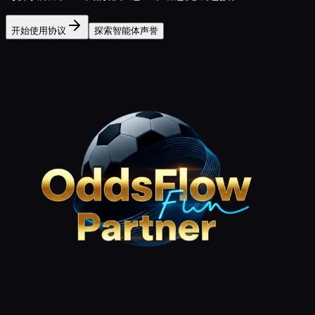
开始使用协议
探索智能体声誉