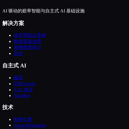
AI 驱动的赔率智能与自主式 AI 基础设施
解决方案
体育博彩运营商
数据源提供商
免费赔率审计
定价
自主式 AI
概览
定制 Agent
A2A 协议
SportBot
技术
智能引擎
Agent Reputation