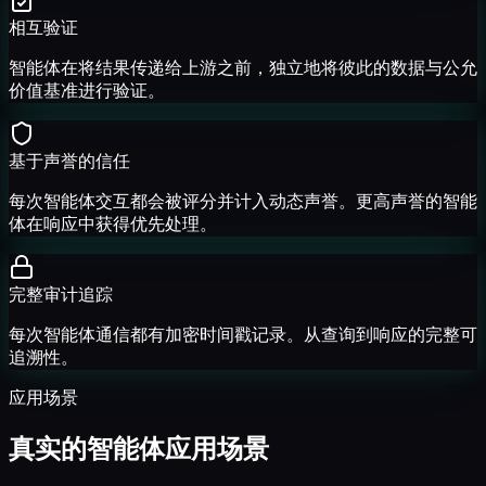
相互验证
智能体在将结果传递给上游之前，独立地将彼此的数据与公允
价值基准进行验证。
基于声誉的信任
每次智能体交互都会被评分并计入动态声誉。更高声誉的智能
体在响应中获得优先处理。
完整审计追踪
每次智能体通信都有加密时间戳记录。从查询到响应的完整可
追溯性。
应用场景
真实的智能体应用场景