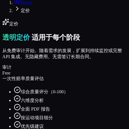
Home
定价
定价
透明定价
适用于每个阶段
从免费审计开始。随着需求的发展，扩展到持续监控或完整
API 集成。无隐藏费用。无需签订长期合同。
审计
Free
一次性赔率质量评估
综合质量评分（0-100）
六维度分析
全面 PDF 报告
按运动项目细分
优先级建议