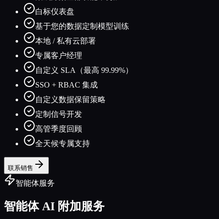
白标仪表盘
基于您的数据定制模型训练
本地 / 私有云部署
专属客户经理
自定义 SLA（最高 99.99%）
SSO + RBAC 集成
自定义数据保留策略
定制信号开发
高管季度回顾
全天候专属支持
联系销售
智能体服务
智能体 AI 附加服务