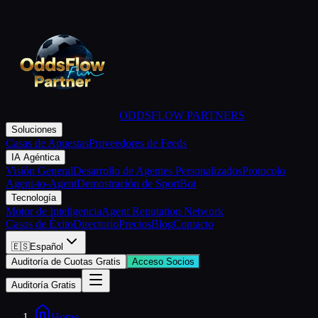
ODDSFLOW PARTNERS
Soluciones
Casas de Apuestas
Proveedores de Feeds
IA Agéntica
Visión General
Desarrollo de Agentes Personalizados
Protocolo
Agent-to-Agent
Demostración de SportBot
Tecnología
Motor de Inteligencia
Agent Reputation Network
Casos de Éxito
Directorio
Precios
Blog
Contacto
🇪🇸
Español
Auditoría de Cuotas Gratis
Acceso Socios
Auditoría Gratis
Home