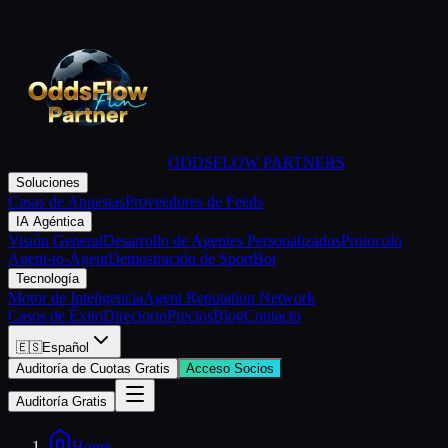
ODDSFLOW PARTNERS
Soluciones
Casas de Apuestas
Proveedores de Feeds
IA Agéntica
Visión General
Desarrollo de Agentes Personalizados
Protocolo
Agent-to-Agent
Demostración de SportBot
Tecnología
Motor de Inteligencia
Agent Reputation Network
Casos de Éxito
Directorio
Precios
Blog
Contacto
🇪🇸
Español
Auditoría de Cuotas Gratis
Acceso Socios
Auditoría Gratis
Home