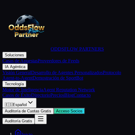
ODDSFLOW PARTNERS
Soluciones
Casas de Apuestas
Proveedores de Feeds
IA Agéntica
Visión General
Desarrollo de Agentes Personalizados
Protocolo
Agent-to-Agent
Demostración de SportBot
Tecnología
Motor de Inteligencia
Agent Reputation Network
Casos de Éxito
Directorio
Precios
Blog
Contacto
🇪🇸
Español
Auditoría de Cuotas Gratis
Acceso Socios
Auditoría Gratis
Inicio