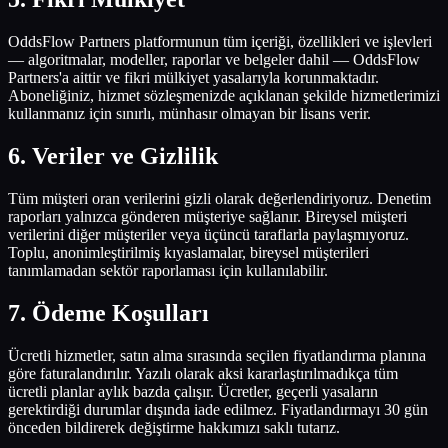
OddsFlow Partners platformunun tüm içeriği, özellikleri ve işlevleri
— algoritmalar, modeller, raporlar ve belgeler dahil — OddsFlow
Partners'a aittir ve fikri mülkiyet yasalarıyla korunmaktadır.
Aboneliğiniz, hizmet sözleşmenizde açıklanan şekilde hizmetlerimizi
kullanmanız için sınırlı, münhasır olmayan bir lisans verir.
6
.
Veriler ve Gizlilik
Tüm müşteri oran verilerini gizli olarak değerlendiriyoruz. Denetim
raporları yalnızca gönderen müşteriye sağlanır. Bireysel müşteri
verilerini diğer müşteriler veya üçüncü taraflarla paylaşmıyoruz.
Toplu, anonimleştirilmiş kıyaslamalar, bireysel müşterileri
tanımlamadan sektör raporlaması için kullanılabilir.
7
.
Ödeme Koşulları
Ücretli hizmetler, satın alma sırasında seçilen fiyatlandırma planına
göre faturalandırılır. Yazılı olarak aksi kararlaştırılmadıkça tüm
ücretli planlar aylık bazda çalışır. Ücretler, geçerli yasaların
gerektirdiği durumlar dışında iade edilmez. Fiyatlandırmayı 30 gün
önceden bildirerek değiştirme hakkımızı saklı tutarız.