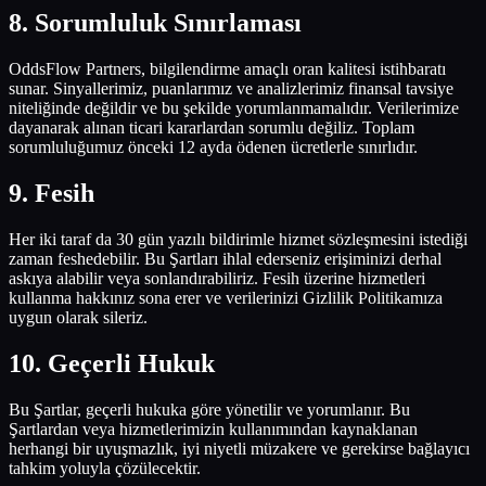
8
.
Sorumluluk Sınırlaması
OddsFlow Partners, bilgilendirme amaçlı oran kalitesi istihbaratı
sunar. Sinyallerimiz, puanlarımız ve analizlerimiz finansal tavsiye
niteliğinde değildir ve bu şekilde yorumlanmamalıdır. Verilerimize
dayanarak alınan ticari kararlardan sorumlu değiliz. Toplam
sorumluluğumuz önceki 12 ayda ödenen ücretlerle sınırlıdır.
9
.
Fesih
Her iki taraf da 30 gün yazılı bildirimle hizmet sözleşmesini istediği
zaman feshedebilir. Bu Şartları ihlal ederseniz erişiminizi derhal
askıya alabilir veya sonlandırabiliriz. Fesih üzerine hizmetleri
kullanma hakkınız sona erer ve verilerinizi Gizlilik Politikamıza
uygun olarak sileriz.
10
.
Geçerli Hukuk
Bu Şartlar, geçerli hukuka göre yönetilir ve yorumlanır. Bu
Şartlardan veya hizmetlerimizin kullanımından kaynaklanan
herhangi bir uyuşmazlık, iyi niyetli müzakere ve gerekirse bağlayıcı
tahkim yoluyla çözülecektir.