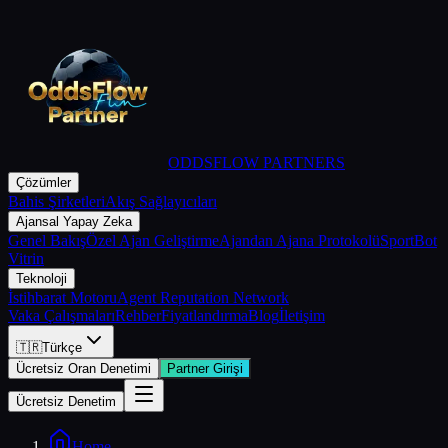
ODDSFLOW PARTNERS
Çözümler
Bahis Şirketleri
Akış Sağlayıcıları
Ajansal Yapay Zeka
Genel Bakış
Özel Ajan Geliştirme
Ajandan Ajana Protokolü
SportBot
Vitrin
Teknoloji
İstihbarat Motoru
Agent Reputation Network
Vaka Çalışmaları
Rehber
Fiyatlandırma
Blog
İletişim
🇹🇷
Türkçe
Ücretsiz Oran Denetimi
Partner Girişi
Ücretsiz Denetim
Home