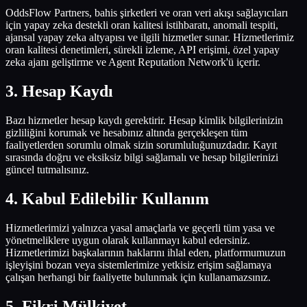
OddsFlow Partners, bahis şirketleri ve oran veri akışı sağlayıcıları
için yapay zeka destekli oran kalitesi istihbaratı, anomali tespiti,
ajansal yapay zeka altyapısı ve ilgili hizmetler sunar. Hizmetlerimiz
oran kalitesi denetimleri, sürekli izleme, API erişimi, özel yapay
zeka ajanı geliştirme ve Agent Reputation Network'ü içerir.
3
.
Hesap Kaydı
Bazı hizmetler hesap kaydı gerektirir. Hesap kimlik bilgilerinizin
gizliliğini korumak ve hesabınız altında gerçekleşen tüm
faaliyetlerden sorumlu olmak sizin sorumluluğunuzdadır. Kayıt
sırasında doğru ve eksiksiz bilgi sağlamalı ve hesap bilgilerinizi
güncel tutmalısınız.
4
.
Kabul Edilebilir Kullanım
Hizmetlerimizi yalnızca yasal amaçlarla ve geçerli tüm yasa ve
yönetmeliklere uygun olarak kullanmayı kabul edersiniz.
Hizmetlerimizi başkalarının haklarını ihlal eden, platformumuzun
işleyişini bozan veya sistemlerimize yetkisiz erişim sağlamaya
çalışan herhangi bir faaliyette bulunmak için kullanamazsınız.
5
.
Fikri Mülkiyet