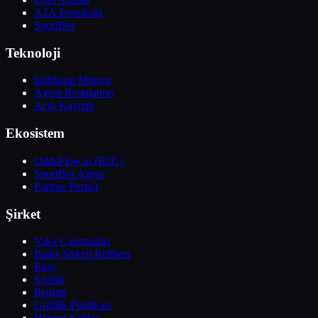
A2A Protokolü
SportBot
Teknoloji
İstihbarat Motoru
Agent Reputation
Açık Kaynak
Ekosistem
OddsFlow.ai (B2C)
SportBot Agent
Partner Portalı
Şirket
Vaka Çalışmaları
Bahis Şirketi Rehberi
Blog
Sözlük
İletişim
Gizlilik Politikası
Hizmet Şartları