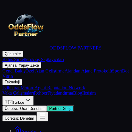
ODDSFLOW PARTNERS
Çözümler
Bahis Şirketleri
Akış Sağlayıcıları
Ajansal Yapay Zeka
Genel Bakış
Özel Ajan Geliştirme
Ajandan Ajana Protokolü
SportBot
Vitrin
Teknoloji
İstihbarat Motoru
Agent Reputation Network
Vaka Çalışmaları
Rehber
Fiyatlandırma
Blog
İletişim
🇹🇷
Türkçe
Ücretsiz Oran Denetimi
Partner Girişi
Ücretsiz Denetim
Ana Sayfa