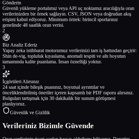
Gönderin
Güvenli yükleme portalımız veya API uç noktamız aracılığıyla oran
verilerinizden bir örnek sağlayın. CSV, JSON veya doğrudan akış
erişimi kabul ediyoruz. Minimum örnek: birincil sporlarınız
genelinde 48 saatlik oran verisi.
2
Biz Analiz Ederiz
Yapay zeka istihbarat motorumuz verilerinizi tam iş hattından geçirir:
Shin de-vig, topluluk kıyaslama, anomali tespiti ve altı boyutun
tamamında kalite puanlama. İnsan öznelliği yoktur.
3
İçgörüleri Alırsınız
24 saat içinde bileşik puanınız, boyutsal ayrıntılar ve
önceliklendirilmiş öneriler içeren kapsamlı bir PDF raporu alırsınız.
Bulguları tartışmak için 30 dakikalık bir sunum görüşmesi
planlıyoruz.
Güvenlik ve Gizlilik
Verileriniz Bizimle Güvende
Oran verilerinin ticari açıdan hassas olduğunu biliyoruz. Denetim