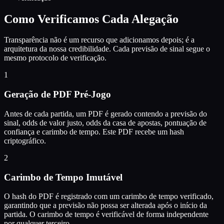
Como Verificamos Cada Alegação
Transparência não é um recurso que adicionamos depois; é a
arquitetura da nossa credibilidade. Cada previsão de sinal segue o
mesmo protocolo de verificação.
1
Geração de PDF Pré-Jogo
Antes de cada partida, um PDF é gerado contendo a previsão do
sinal, odds de valor justo, odds da casa de apostas, pontuação de
confiança e carimbo de tempo. Este PDF recebe um hash
criptográfico.
2
Carimbo de Tempo Imutável
O hash do PDF é registrado com um carimbo de tempo verificado,
garantindo que a previsão não possa ser alterada após o início da
partida. O carimbo de tempo é verificável de forma independente
por qualquer terceiro.