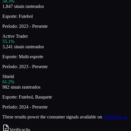
58.3%
1,847
sinais rastreados
Esporte
:
Futebol
Período
:
2023 - Presente
Active Trader
55.1%
3,241
sinais rastreados
Esporte
:
Multi-esporte
Período
:
2023 - Presente
Shield
61.2%
982
sinais rastreados
Esporte
:
Futebol, Basquete
Período
:
2024 - Presente
These results power the consumer signals available on
OddsFlow.ai
Verificação