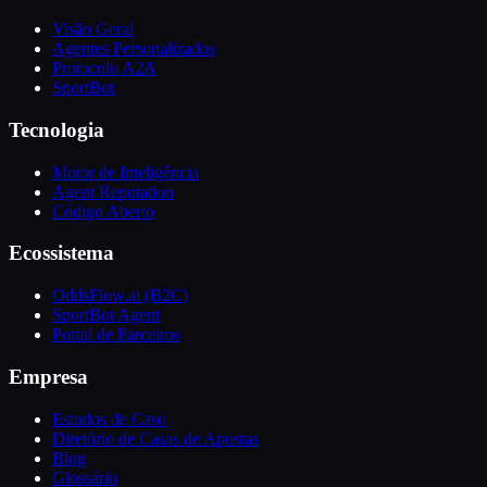
Visão Geral
Agentes Personalizados
Protocolo A2A
SportBot
Tecnologia
Motor de Inteligência
Agent Reputation
Código Aberto
Ecossistema
OddsFlow.ai (B2C)
SportBot Agent
Portal de Parceiros
Empresa
Estudos de Caso
Diretório de Casas de Apostas
Blog
Glossário