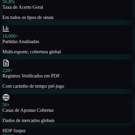
56.8%
Taxa de Acerto Geral
Em todos os tipos de sinais
10,000+
Partidas Analisadas
Multi-esporte, cobertura global
228+
Registros Verificados em PDF
Com carimbo de tempo pré-jogo
50+
Casas de Apostas Cobertas
Dados de mercados globais
HDP Sniper