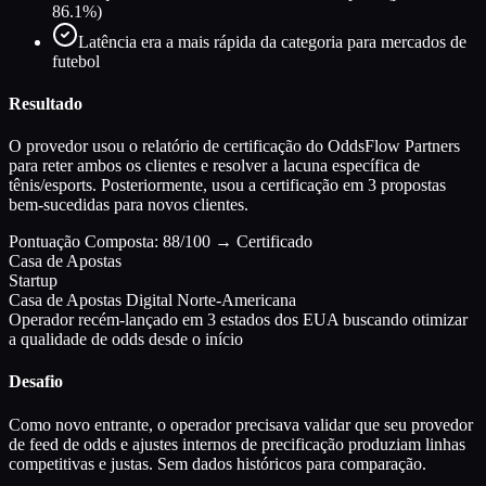
86.1%)
Latência era a mais rápida da categoria para mercados de
futebol
Resultado
O provedor usou o relatório de certificação do OddsFlow Partners
para reter ambos os clientes e resolver a lacuna específica de
tênis/esports. Posteriormente, usou a certificação em 3 propostas
bem-sucedidas para novos clientes.
Pontuação Composta: 88/100 → Certificado
Casa de Apostas
Startup
Casa de Apostas Digital Norte-Americana
Operador recém-lançado em 3 estados dos EUA buscando otimizar
a qualidade de odds desde o início
Desafio
Como novo entrante, o operador precisava validar que seu provedor
de feed de odds e ajustes internos de precificação produziam linhas
competitivas e justas. Sem dados históricos para comparação.