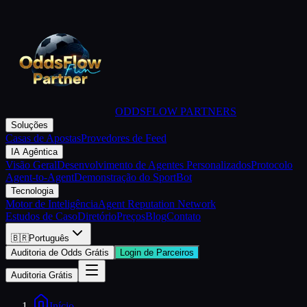
ODDSFLOW PARTNERS
Soluções
Casas de Apostas
Provedores de Feed
IA Agêntica
Visão Geral
Desenvolvimento de Agentes Personalizados
Protocolo
Agent-to-Agent
Demonstração do SportBot
Tecnologia
Motor de Inteligência
Agent Reputation Network
Estudos de Caso
Diretório
Preços
Blog
Contato
🇧🇷
Português
Auditoria de Odds Grátis
Login de Parceiros
Auditoria Grátis
Início