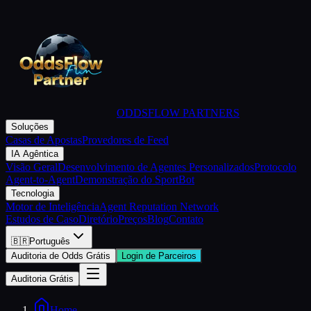
ODDSFLOW PARTNERS
Soluções
Casas de Apostas
Provedores de Feed
IA Agêntica
Visão Geral
Desenvolvimento de Agentes Personalizados
Protocolo
Agent-to-Agent
Demonstração do SportBot
Tecnologia
Motor de Inteligência
Agent Reputation Network
Estudos de Caso
Diretório
Preços
Blog
Contato
🇧🇷
Português
Auditoria de Odds Grátis
Login de Parceiros
Auditoria Grátis
Home