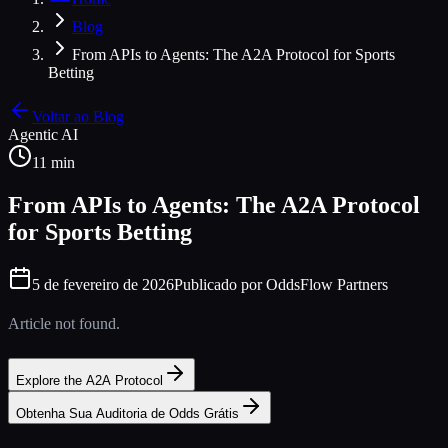
Blog
From APIs to Agents: The A2A Protocol for Sports
Betting
Voltar ao Blog
Agentic AI
11 min
From APIs to Agents: The A2A Protocol
for Sports Betting
5 de fevereiro de 2026
Publicado por OddsFlow Partners
Article not found.
Explore the A2A Protocol
Obtenha Sua Auditoria de Odds Grátis