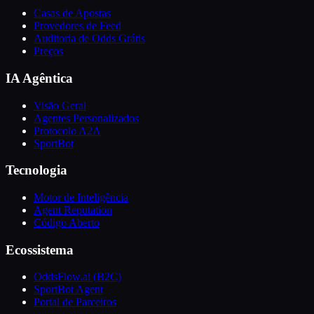
Casas de Apostas
Provedores de Feed
Auditoria de Odds Grátis
Preços
IA Agêntica
Visão Geral
Agentes Personalizados
Protocolo A2A
SportBot
Tecnologia
Motor de Inteligência
Agent Reputation
Código Aberto
Ecossistema
OddsFlow.ai (B2C)
SportBot Agent
Portal de Parceiros