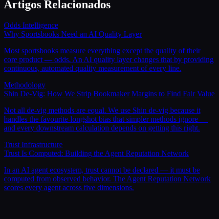
Artigos Relacionados
Odds Intelligence
Why Sportsbooks Need an AI Quality Layer
Most sportsbooks measure everything except the quality of their
core product — odds. An AI quality layer changes that by providing
continuous, automated quality measurement of every line.
Methodology
Shin De-Vig: How We Strip Bookmaker Margins to Find Fair Value
Not all de-vig methods are equal. We use Shin de-vig because it
handles the favourite-longshot bias that simpler methods ignore —
and every downstream calculation depends on getting this right.
Trust Infrastructure
Trust Is Computed: Building the Agent Reputation Network
In an AI agent ecosystem, trust cannot be declared — it must be
computed from observed behavior. The Agent Reputation Network
scores every agent across five dimensions.