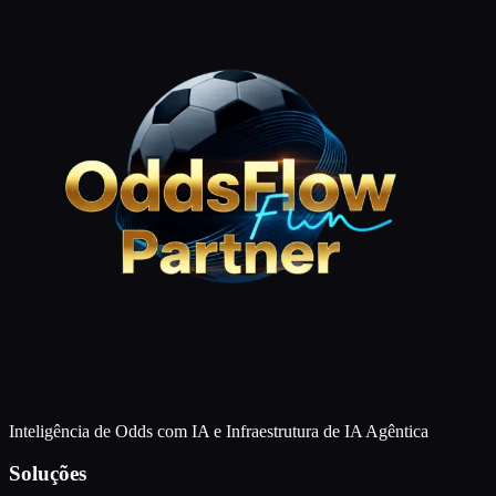
Inteligência de Odds com IA e Infraestrutura de IA Agêntica
Soluções