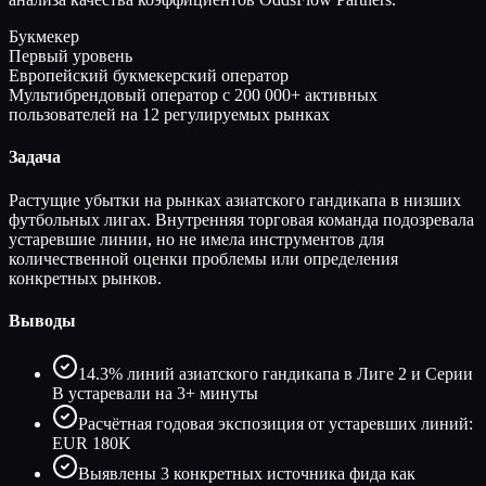
Букмекер
Первый уровень
Европейский букмекерский оператор
Мультибрендовый оператор с 200 000+ активных
пользователей на 12 регулируемых рынках
Задача
Растущие убытки на рынках азиатского гандикапа в низших
футбольных лигах. Внутренняя торговая команда подозревала
устаревшие линии, но не имела инструментов для
количественной оценки проблемы или определения
конкретных рынков.
Выводы
14.3% линий азиатского гандикапа в Лиге 2 и Серии
B устаревали на 3+ минуты
Расчётная годовая экспозиция от устаревших линий:
EUR 180K
Выявлены 3 конкретных источника фида как