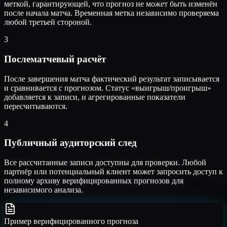
меткой, гарантирующей, что прогноз не может быть изменён
после начала матча. Временная метка независимо проверяема
любой третьей стороной.
3
Послематчевый расчёт
После завершения матча фактический результат записывается
и сравнивается с прогнозом. Статус «выигрыш/проигрыш»
добавляется к записи, и агрегированные показатели
пересчитываются.
4
Публичный аудиторский след
Все рассчитанные записи доступны для проверки. Любой
партнёр или потенциальный клиент может запросить доступ к
полному архиву верифицированных прогнозов для
независимого анализа.
Пример верифицированного прогноза