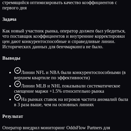
стремящийся оптимизировать качество коэффициентов с
первого дня
Задача
Как новый участник рынка, оператор должен был убедиться,
что поставщик коэффициентов и внутренние корректировки
цен дают конкурентоспособные и справедливые линии.
Исторических данных для бенчмаркинга не было.
Выводы
Линии NFL и NBA были конкурентоспособными (в
верхнем квартиле по эффективности)
Линии MLB и NHL показывали систематическое
смещение маржи +1.5% относительно рынка
На рынках ставок на игроков частота аномалий была
в 3 раза выше, чем на основных линиях
Результат
Оператор внедрил мониторинг OddsFlow Partners для