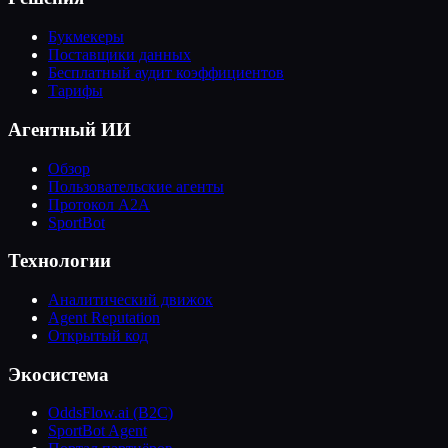
Букмекеры
Поставщики данных
Бесплатный аудит коэффициентов
Тарифы
Агентный ИИ
Обзор
Пользовательские агенты
Протокол A2A
SportBot
Технологии
Аналитический движок
Agent Reputation
Открытый код
Экосистема
OddsFlow.ai (B2C)
SportBot Agent