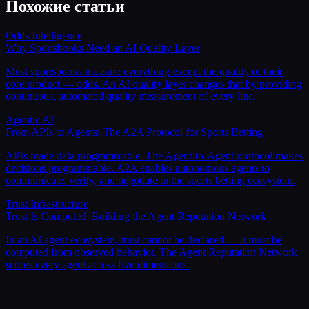
Похожие статьи
Odds Intelligence
Why Sportsbooks Need an AI Quality Layer
Most sportsbooks measure everything except the quality of their
core product — odds. An AI quality layer changes that by providing
continuous, automated quality measurement of every line.
Agentic AI
From APIs to Agents: The A2A Protocol for Sports Betting
APIs made data programmable. The Agent-to-Agent protocol makes
decisions programmable. A2A enables autonomous agents to
communicate, verify, and negotiate in the sports betting ecosystem.
Trust Infrastructure
Trust Is Computed: Building the Agent Reputation Network
In an AI agent ecosystem, trust cannot be declared — it must be
computed from observed behavior. The Agent Reputation Network
scores every agent across five dimensions.