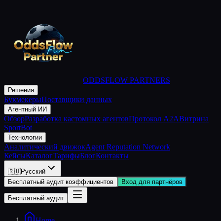
ODDSFLOW PARTNERS
Решения
Букмекеры
Поставщики данных
Агентный ИИ
Обзор
Разработка кастомных агентов
Протокол A2A
Витрина
SportBot
Технологии
Аналитический движок
Agent Reputation Network
Кейсы
Каталог
Тарифы
Блог
Контакты
🇷🇺
Русский
Бесплатный аудит коэффициентов
Вход для партнёров
Бесплатный аудит
Home