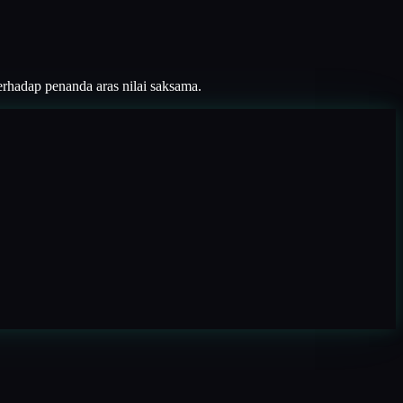
rhadap penanda aras nilai saksama.