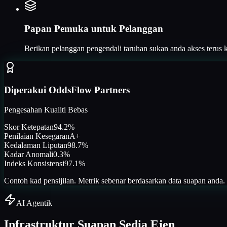
Papan Pemuka untuk Pelanggan
Berikan pelanggan pengendali taruhan sukan anda akses terus 
Diperakui OddsFlow Partners
Pengesahan Kualiti Bebas
Skor Ketepatan
94.2%
Penilaian Kesegaran
A+
Kedalaman Liputan
98.7%
Kadar Anomali
0.3%
Indeks Konsistensi
97.1%
Contoh kad pensijilan. Metrik sebenar berdasarkan data suapan anda.
AI Agentik
Infrastruktur Suapan Sedia Ejen