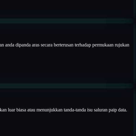
 anda dipanda aras secara berterusan terhadap permukaan rujukan
 luar biasa atau menunjukkan tanda-tanda isu saluran paip data.