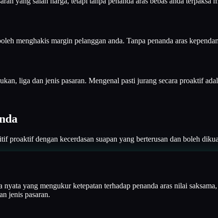
aran yang salah harga, tetapi tanpa penanda aras bebas anda terpaksa 
eh menghakis margin pelanggan anda. Tanpa penanda aras kependaman 
n, liga dan jenis pasaran. Mengenal pasti jurang secara proaktif ada
Anda
if proaktif dengan kecerdasan suapan yang berterusan dan boleh dikuan
a nyata yang mengukur ketepatan terhadap penanda aras nilai saksama,
an jenis pasaran.