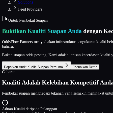
Solutions
Feed Providers
Untuk Pembekal Suapan
Buktikan Kualiti Suapan Anda
dengan Kec
OddsFlow Partners menyediakan infrastruktur pengukuran kualiti be
baharu.
Bukan suapan odds pesaing. Kami adalah lapisan kecerdasan kualiti 
Dapatkan Audit Kualiti Suapan Percuma
Jadualkan Demo
Cabaran
Kualiti Adalah Kelebihan Kompetitif An
Pembekal suapan menghadapi tekanan yang semakin meningkat untuk m
Aduan Kualiti daripada Pelanggan