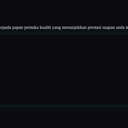
kepada papan pemuka kualiti yang menunjukkan prestasi suapan anda te