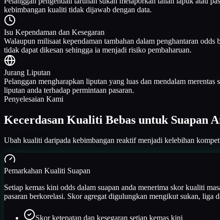
Pelanggan pengendali taruhan sukan melaporkan talian lapuk atau pas
kebimbangan kualiti tidak dijawab dengan data.
Isu Kependaman dan Kesegaran
Walaupun milisaat kependaman tambahan dalam penghantaran odds bol
tidak dapat dikesan sehingga ia menjadi risiko pembaharuan.
Jurang Liputan
Pelanggan mengharapkan liputan yang luas dan mendalam merentas suka
liputan anda terhadap permintaan pasaran.
Penyelesaian Kami
Kecerdasan Kualiti Bebas untuk Suapan 
Ubah kualiti daripada kebimbangan reaktif menjadi kelebihan kompetit
Pemarkahan Kualiti Suapan
Setiap kemas kini odds dalam suapan anda menerima skor kualiti mas
pasaran berkorelasi. Skor agregat digulungkan mengikut sukan, liga d
Skor ketepatan dan kesegaran setiap kemas kini