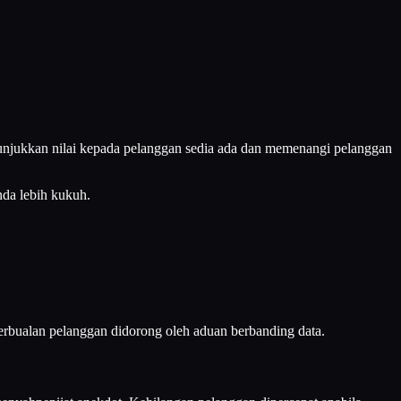
unjukkan nilai kepada pelanggan sedia ada dan memenangi pelanggan
nda lebih kukuh.
rbualan pelanggan didorong oleh aduan berbanding data.