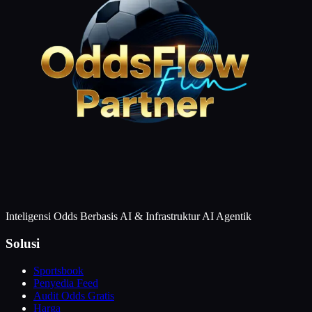
Inteligensi Odds Berbasis AI & Infrastruktur AI Agentik
Solusi
Sportsbook
Penyedia Feed
Audit Odds Gratis
Harga