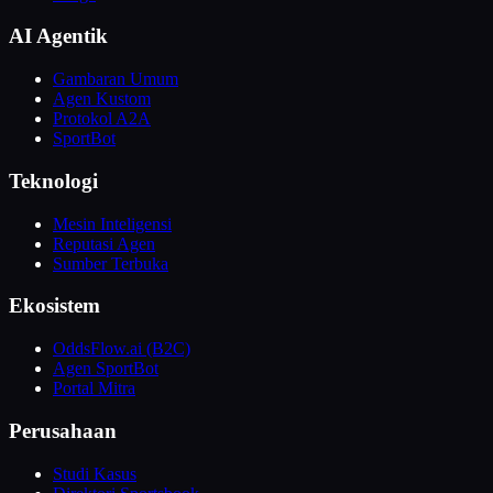
AI Agentik
Gambaran Umum
Agen Kustom
Protokol A2A
SportBot
Teknologi
Mesin Inteligensi
Reputasi Agen
Sumber Terbuka
Ekosistem
OddsFlow.ai (B2C)
Agen SportBot
Portal Mitra
Perusahaan
Studi Kasus