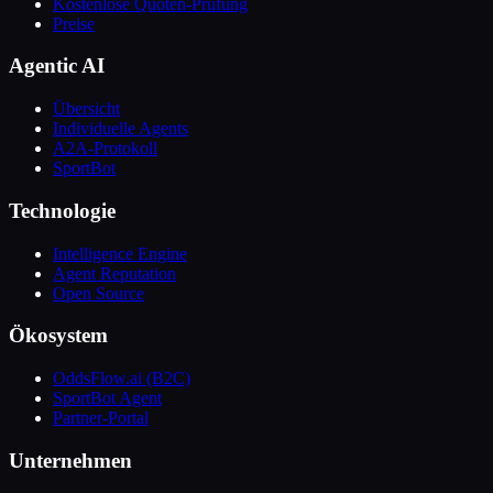
Kostenlose Quoten-Prüfung
Preise
Agentic AI
Übersicht
Individuelle Agents
A2A-Protokoll
SportBot
Technologie
Intelligence Engine
Agent Reputation
Open Source
Ökosystem
OddsFlow.ai (B2C)
SportBot Agent
Partner-Portal
Unternehmen