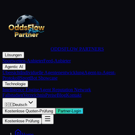
ODDSFLOW PARTNERS
Lösungen
Sportwetten-Anbieter
Feed-Anbieter
Agentic AI
Übersicht
Individuelle Agentenentwicklung
Agent-to-Agent-
Protokoll
SportBot Showcase
Technologie
Intelligence Engine
Agent Reputation Network
Fallstudien
Verzeichnis
Preise
Blog
Kontakt
🇩🇪
Deutsch
Kostenlose Quoten-Prüfung
Partner-Login
Kostenlose Prüfung
Home